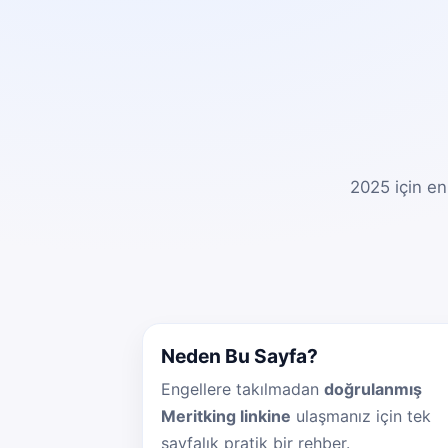
2025 için en 
Neden Bu Sayfa?
Engellere takılmadan
doğrulanmış
Meritking linkine
ulaşmanız için tek
sayfalık pratik bir rehber.