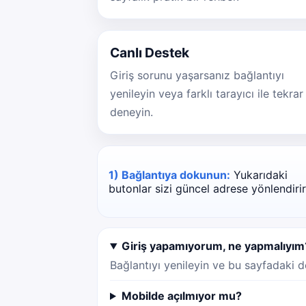
Canlı Destek
Giriş sorunu yaşarsanız bağlantıyı
yenileyin veya farklı tarayıcı ile tekrar
deneyin.
1) Bağlantıya dokunun:
Yukarıdaki
butonlar sizi güncel adrese yönlendirir
Giriş yapamıyorum, ne yapmalıyım
Bağlantıyı yenileyin ve bu sayfadaki d
Mobilde açılmıyor mu?