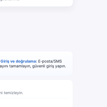
 Giriş ve doğrulama:
E‑posta/SMS
ayını tamamlayın, güvenli giriş yapın.
ni temizleyin.