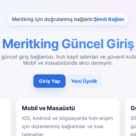
Meritking için doğrulanmış bağlantı:
Şimdi Bağlan
Meritking Güncel Giriş
güncel giriş bağlantısı, hızlı kayıt adımları ve güvenli kull
Mobil ve masaüstünde akıcı deneyim.
Giriş Yap
Yeni Üyelik
Mobil ve Masaüstü
G
iOS, Android ve bilgisayarda hızlı erişim
SS
için düzenlenmiş bağlantılar ve kısa
gi
talimatlar.
bi